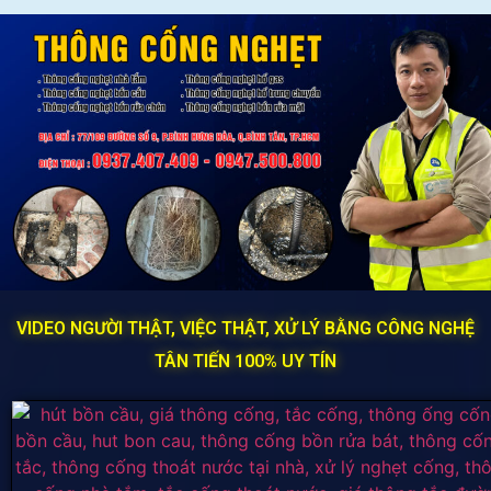
VIDEO NGƯỜI THẬT, VIỆC THẬT, XỬ LÝ BẰNG CÔNG NGHỆ
TÂN TIẾN 100% UY TÍN