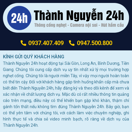
0937.407.409
0947.500.800
KÍNH GỬI QUÝ KHÁCH HÀNG
Thành Nguyễn 24h hoạt động tại Sài Gòn, Long An, Bình Dương, Tiền
Giang. Chúng tôi cung cấp dịch vụ uy tín nhất xử lý mọi trường hợp
nghẹt cống. Chúng tôi là người miền Tây, vì vậy mọi người hoàn toàn
có thể tin cậy. Đối với khách hàng gặp tình huống khẩn cấp mà chưa
biết đến Thành Nguyễn 24h, hãy đăng ký và theo dõi kênh để xem và
xác nhận về chất lượng dịch vụ. Mặc dù có rất nhiều thông tin quảng
cáo trên mạng, điều này có thể khiến bạn gặp khó khăn, thậm chí
gánh tổn thất nếu không tìm đúng Thành Nguyễn 24h. Bây giờ, bạn
có thể yên tâm với chúng tôi, với cách làm việc chuyên nghiệp, ghi
hình thực tế và chia sẻ video minh bạch, rõ ràng về dịch vụ của
Thành Nguyễn 24h.