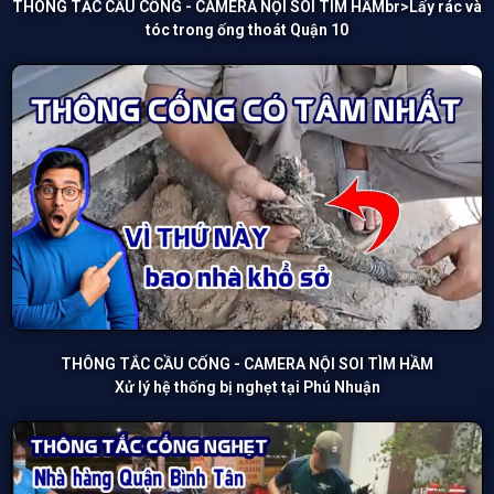
THÔNG TẮC CẦU CỐNG - CAMERA NỘI SOI TÌM HẦMbr>Lấy rác và
tóc trong ống thoát Quận 10
THÔNG TẮC CẦU CỐNG - CAMERA NỘI SOI TÌM HẦM
Xử lý hệ thống bị nghẹt tại Phú Nhuận