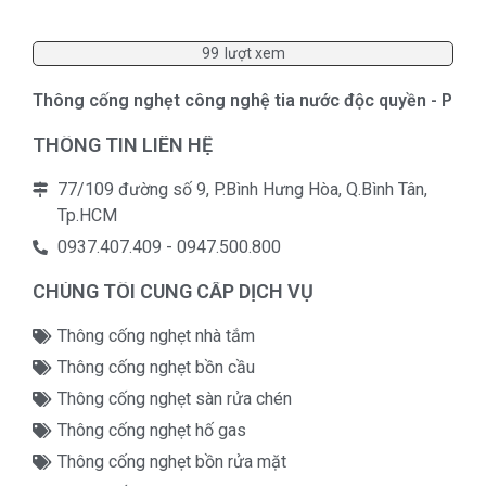
99
lượt xem
Thông cống nghẹt công nghệ tia nước độc quyền - P1
#t
THÔNG TIN LIÊN HỆ
77/109 đường số 9, P.Bình Hưng Hòa, Q.Bình Tân,
Tp.HCM
0937.407.409 - 0947.500.800
CHÚNG TÔI CUNG CẤP DỊCH VỤ
Thông cống nghẹt nhà tắm
Thông cống nghẹt bồn cầu
Thông cống nghẹt sàn rửa chén
Thông cống nghẹt hố gas
Thông cống nghẹt bồn rửa mặt