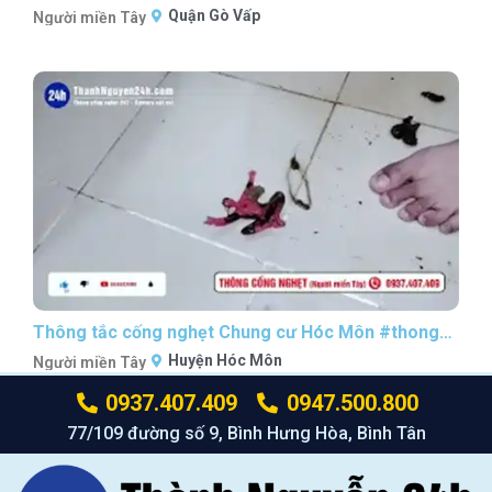
Quận Gò Vấp
Người miền Tây
Thông tắc cống nghẹt Chung cư Hóc Môn #thongcongnghetsaigon #nguoimientaythongcong
Huyện Hóc Môn
Người miền Tây
0937.407.409
0947.500.800
77/109 đường số 9, Bình Hưng Hòa, Bình Tân