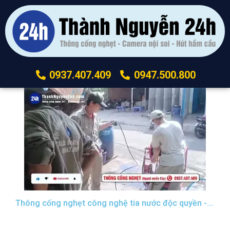
0937.407.409
0947.500.800
Thông cống nghẹt công nghệ tia nước độc quyền - P1 #thongcongnghetsaigon #nguoimientaythongcong
NHẤN XEM VIDEO