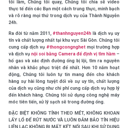
tôi làm, Chúng tôi quay, Chúng tôi chia sẽ video
thực tế đến các Bạn một cách trung thực, minh bạch
và rõ ràng mọi thứ trong dịch vụ của Thành Nguyễn
24h.
Ra đời từ năm 2011,
#thanhnguyen24h
là dịch vụ uy
tín và chất lượng nhất tại khu vực Sài Gòn. Chúng tôi
cung cấp dịch vụ
#thongcongnghet
mọi trường hợp
và dịch vụ
nội soi bằng Camera để định vị tìm hầm
–
hố gas và xác định đường ống bị lội, tìm ra nguyên
nhân và khắc phục triệt để nhất. Hơn 10 năm hoạt
động, Chúng tôi luôn tự tin mang đến cho khách
hàng sự hài lòng tuyệt đối về sự uy tín, chất lượng
của dịch vụ cũng như chi phí cung cấp dịch vụ hợp lý
đến khách hàng. Chúng tôi sử dụng công nghệ máy
móc tiên tiến, xử lý sạch sẽ trong đường ống.
ĐẶC BIỆT KHÔNG TÍNH THEO MÉT, KHÔNG KHOAN
LẤY LỔ ĐỂ RÚT NƯỚC VÀ LUÔN ĐẢM BẢO TÍN HIỆU
LIÊN LẠC KHÔNG BỊ MẤT KẾT NỐI SAU KHI SỬ DỤNG