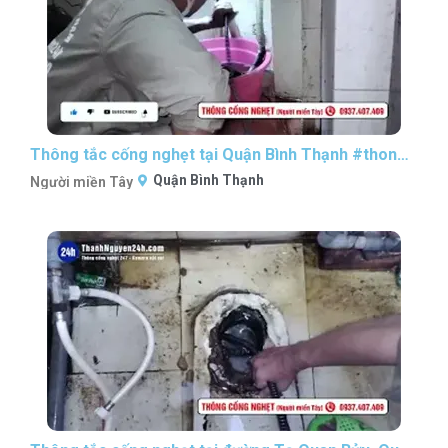
Thông tắc cống nghẹt tại Quận Bình Thạnh #thongcongnghetsaigon #nguoimientaythongcong
Quận Bình Thạnh
Người miền Tây