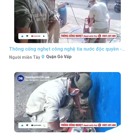
Thông cống nghẹt công nghệ tia nước độc quyền - P1 #thongcongnghetsaigon #nguoimientaythongcong
Quận Gò Vấp
Người miền Tây