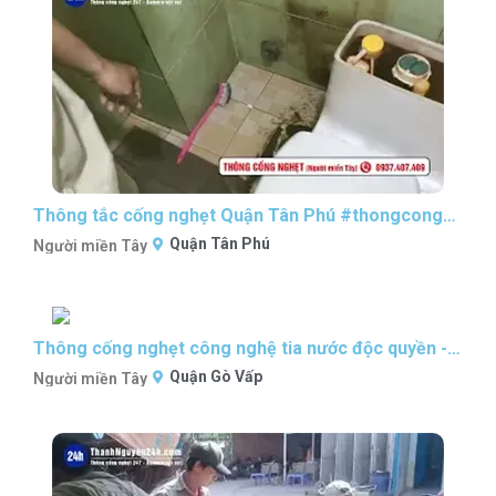
Thông tắc cống nghẹt Quận Tân Phú #thongcongnghetsaigon #nguoimientaythongcong
Quận Tân Phú
Người miền Tây
Thông cống nghẹt công nghệ tia nước độc quyền - P2 #thongcongnghetsaigon #nguoimientaythongcong
Quận Gò Vấp
Người miền Tây