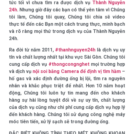
tức tối vì chưa tìm ra được dịch vụ
Thành Nguyễn
24h
. Nhưng giờ đây các bạn có thể yên tâm vì Chúng
tôi làm, Chúng tôi quay, Chúng tôi chia sẽ video
thực tế đến các Bạn một cách trung thực, minh bạch
và rõ ràng mọi thứ trong dịch vụ của Thành Nguyễn
24h.
Ra đời từ năm 2011,
#thanhnguyen24h
là dịch vụ uy
tín và chất lượng nhất tại khu vực Sài Gòn. Chúng tôi
cung cấp dịch vụ
#thongcongnghet
mọi trường hợp
và dịch vụ
nội soi bằng Camera để định vị tìm hầm
–
hố gas và xác định đường ống bị lội, tìm ra nguyên
nhân và khắc phục triệt để nhất. Hơn 10 năm hoạt
động, Chúng tôi luôn tự tin mang đến cho khách
hàng sự hài lòng tuyệt đối về sự uy tín, chất lượng
của dịch vụ cũng như chi phí cung cấp dịch vụ hợp lý
đến khách hàng. Chúng tôi sử dụng công nghệ máy
móc tiên tiến, xử lý sạch sẽ trong đường ống.
ĐẶC BIỆT KHÔNG TÍNH THEO MÉT, KHÔNG KHOAN