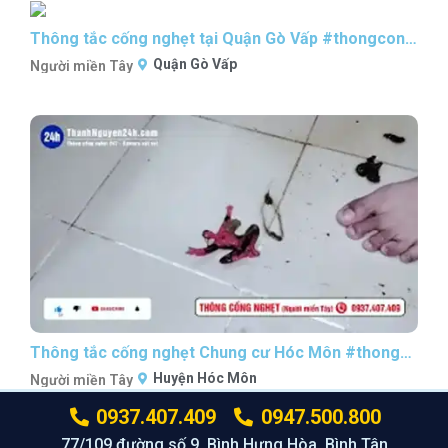
Thông tắc cống nghẹt tại Quận Gò Vấp #thongcongnghetsaigon #nguoimientaythongcong
Quận Gò Vấp
Người miền Tây
Thông tắc cống nghẹt Chung cư Hóc Môn #thongcongnghetsaigon #nguoimientaythongcong
Huyện Hóc Môn
Người miền Tây
0937.407.409
0947.500.800
77/109 đường số 9, Bình Hưng Hòa, Bình Tân