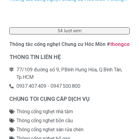
NHẤN XEM VIDEO
54
lượt xem
Thông tắc cống nghẹt Chung cư Hóc Môn #
thongcongn
THÔNG TIN LIÊN HỆ
77/109 đường số 9, P.Bình Hưng Hòa, Q.Bình Tân,
Tp.HCM
0937.407.409 - 0947.500.800
CHÚNG TÔI CUNG CẤP DỊCH VỤ
Thông cống nghẹt nhà tắm
Thông cống nghẹt bồn cầu
Thông cống nghẹt sàn rửa chén
Thông cống nghẹt hố gas