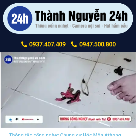
0937.407.409
0947.500.800
Thông tắc cống nghẹt Chung cư Hóc Môn #thongcongnghetsaigon #nguoimientaythongcong