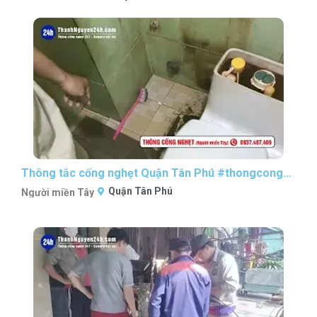
Thông tắc cống nghẹt Quận Tân Phú #thongcongnghetsaigon #nguoimientaythongcong
Quận Tân Phú
Người miền Tây