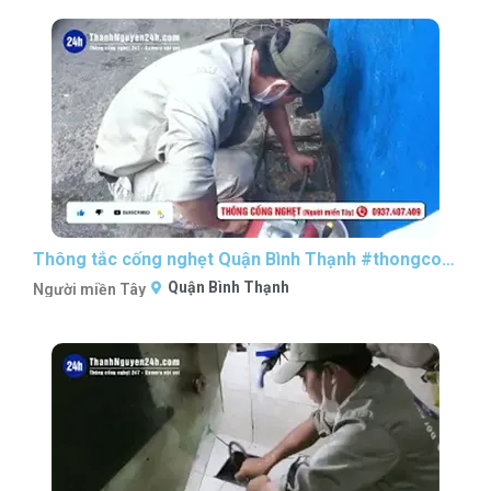
Thông tắc cống nghẹt Quận Bình Thạnh #thongcongnghetsaigon #nguoimientaythongcong
Quận Bình Thạnh
Người miền Tây