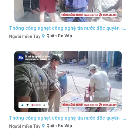
Thông cống nghẹt công nghệ tia nước độc quyền - P2 #thongcongnghetsaigon #nguoimientaythongcong
Quận Gò Vấp
Người miền Tây
Thông cống nghẹt công nghệ tia nước độc quyền - P1 #thongcongnghetsaigon #nguoimientaythongcong
Quận Gò Vấp
Người miền Tây