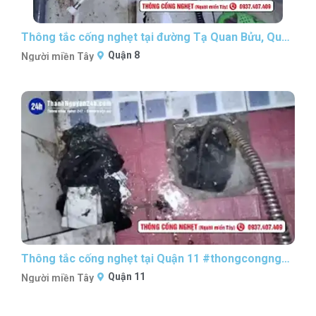
Thông tắc cống nghẹt tại đường Tạ Quan Bửu, Quận 8 #thongcongnghetsaigon #nguoimientaythongcong
Quận 8
Người miền Tây
Thông tắc cống nghẹt tại Quận 11 #thongcongnghetsaigon #nguoimientaythongcong
Quận 11
Người miền Tây